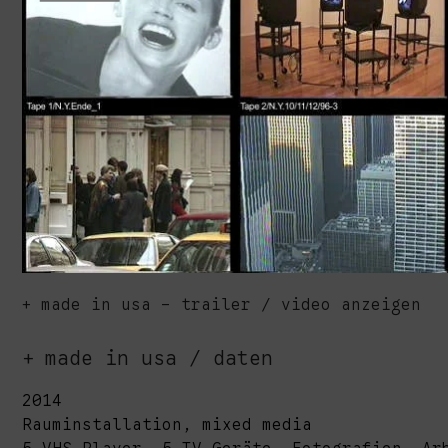
made in usa - trailer / video anzeigen
made in usa / daten
2014
Rauminstallation, mixed media