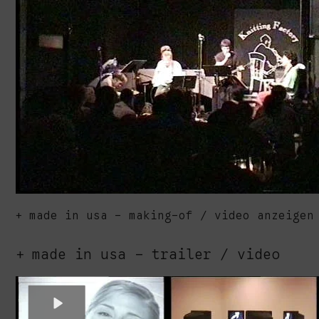
made in usa - making-of / video anzeigen
made in usa - trailer / video
Play