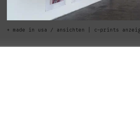
made in usa / ansichten | c-prints anzei