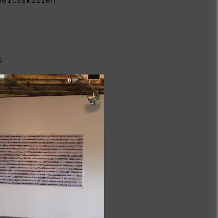
beitsskizzen
s