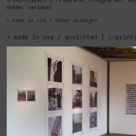
5 VHS-Player, 5 TV-Geräte, Fotografien, Ar
Größe: variabel
made in usa / daten anzeigen
made in usa / ansichten | c-print